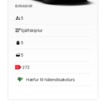
BÚNAÐUR
5
Sjálfskiptur
5
5
272
Hæfur til hálendisaksturs