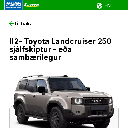
EN
Til baka
Fara
í
II2- Toyota Landcruiser 250
efni
sjálfskiptur - eða
sambærilegur