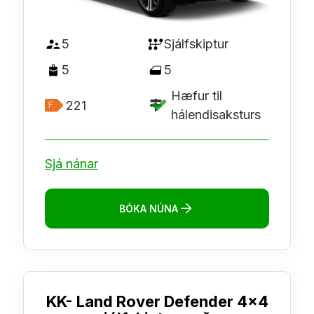
5
Sjálfskiptur
5
5
Hæfur til
221
hálendisaksturs
Sjá nánar
BÓKA NÚNA
KK- Land Rover Defender 4x4