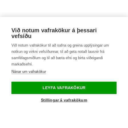
Við notum vafrakökur á þessari
vefsíðu
Við notum vafrakökur til að safna og greina upplýsingar um
notkun og virkni vefsíðunnar, til að geta notað lausnir frá
samfélagsmiðlum og til að bæta efni og birta viðeigandi
markaðsefni.
Nánar um vafrakökur
Bílaleiga Akureyrar
LEYFA VAFRAKÖKUR
Tryggvabraut 12
Stillingar á vafrakökum
IS-600, Akureyri
Aðalnúmer 461 6000
holdur@holdur.is