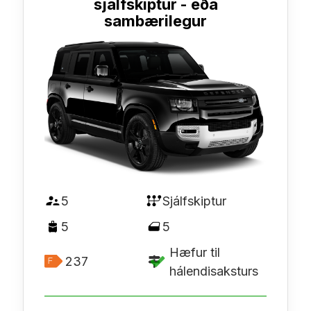
sjálfskiptur - eða
sambærilegur
5
Sjálfskiptur
5
5
Hæfur til
237
hálendisaksturs