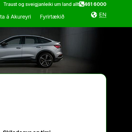
Traust og sveigjanleiki um land allt
461 6000
EN
ta á Akureyri
Fyrirtækið
a
Samfélagsleg ábyrgð
nunartímar
rkstæði
Stefnur og skjöl
averkstæði
Ábending eða hrós
Kvörtun
Atvinna
Fréttaveita
Um okkur