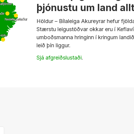
þjónustu um land all
Höldur – Bílaleiga Akureyrar hefur fjölda
Stærstu leigustöðvar okkar eru
í Keflav
umboðsmanna hringinn í kringum landið 
leið þín liggur.
Sjá afgreiðslustaði
.