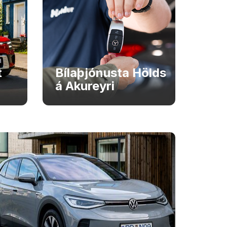
t
Bílaþjónusta Hölds
á Akureyri