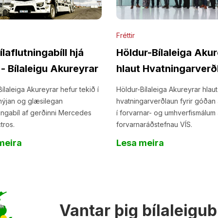
Fréttir
ílaflutningabíll hjá
Höldur-Bílaleiga Aku
 - Bílaleigu Akureyrar
hlaut Hvatningarverð
VÍS
ílaleiga Akureyrar hefur tekið í
Höldur-Bílaleiga Akureyrar hlaut
nýjan og glæsilegan
hvatningarverðlaun fyrir góðan
ningabíl af gerðinni Mercedes
í forvarnar- og umhverfismálum
tros.
forvarnaráðstefnau VÍS.
meira
Lesa meira
Vantar þig bílaleigu