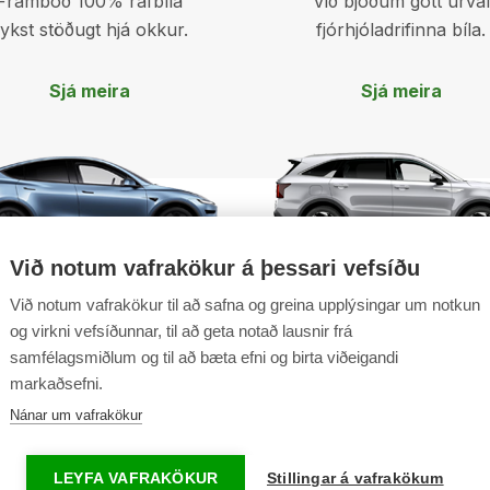
Framboð 100% rafbíla
Við bjóðum gott úrval
ykst stöðugt hjá okkur.
fjórhjóladrifinna bíla.
Sjá meira
Sjá meira
Við notum vafrakökur á þessari vefsíðu
Við notum vafrakökur til að safna og greina upplýsingar um notkun
og virkni vefsíðunnar, til að geta notað lausnir frá
samfélagsmiðlum og til að bæta efni og birta viðeigandi
Lesa
markaðsefni.
meira
Nánar um vafrakökur
Samfélagsleg ábyrgð
LEYFA VAFRAKÖKUR
Stillingar á vafrakökum