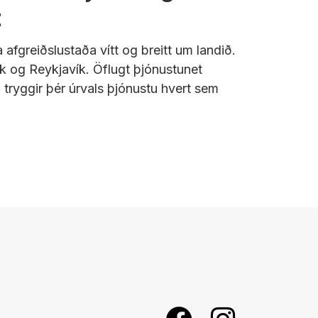
t
 afgreiðslustaða vítt og breitt um landið.
ík og Reykjavík.
Öflugt þjónustunet
tryggir þér úrvals þjónustu hvert sem