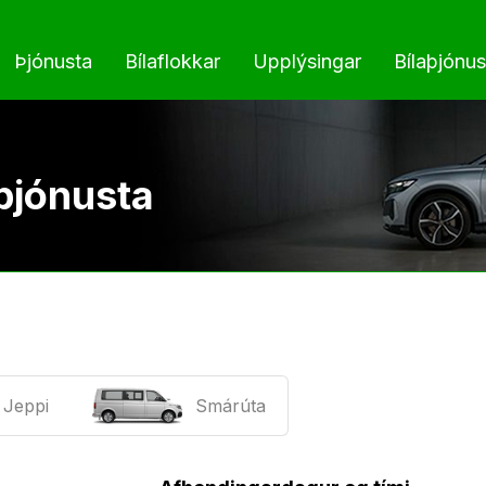
Þjónusta
Bílaflokkar
Upplýsingar
Bílaþjónus
Bóka bílaleigubíl
Hafðu samband
Bílasal
 þjónusta
Flýtibókun fyrirtækja
Afgreiðslustaðir og op
Bílave
Rammasamningur Ríkiskaupa
Tryggingar
Dekkj
Langtímaleiga
Tjónþolar
Sendibílaleiga
Samstarf við Kolvið
Jeppi
Smárúta
100 & 200 km tilboð
Leiguskilmálar
Mánaðarleiga
Spurt og svarað