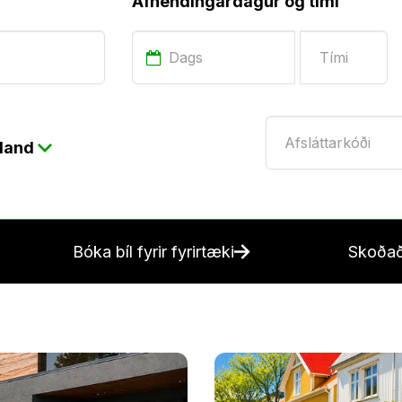
Afhendingardagur og tími
Bílaleigubílar erlendis
Afbókunarskilmálar
Mínar síður
Leiðbeiningar fyrir ve
Fyrirtækjasamningur
sland
Umsókn um viðskipti
Ferðaseljendur
Bóka bíl fyrir fyrirtæki
Skoðað