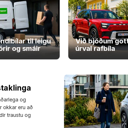
ndibílar til leigu
Við bjóðum got
órir og smáir
úrval rafbíla
staklinga
aðarlega og
r okkar eru að
ndir traustu og