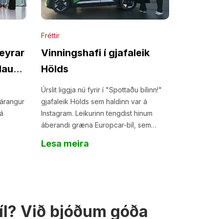
Fréttir
reyrar
Vinningshafi í gjafaleik
laun
Hölds
Úrslit liggja nú fyrir í "Spottaðu bílinn!"
 árangur
gjafaleik Hölds sem haldinn var á
 á
Instagram. Leikurinn tengdist hinum
áberandi græna Europcar-bíl, sem
hefur vakið eftirtekt víða um land
Lesa meira
undanfarnar vikur.
bíl? Við bjóðum góða