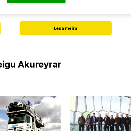
Kynntu þér áherslur okkar og árangur.
Lesa meira
leigu Akureyrar