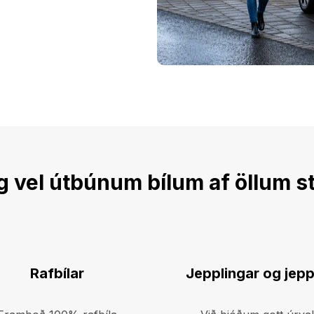
og vel útbúnum bílum af öllum 
Lesa
Rafbílar
Jepplingar og jep
meira