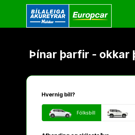
Fara
í
efni
Þínar þarfir - okkar
Hvernig bíll?
Fólksbíll