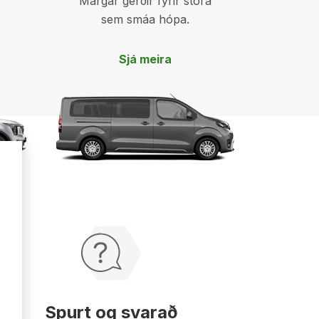
Margar gerðir fyrir stóra
sem smáa hópa.
Sjá meira
Lesa
meira
Spurt og svarað