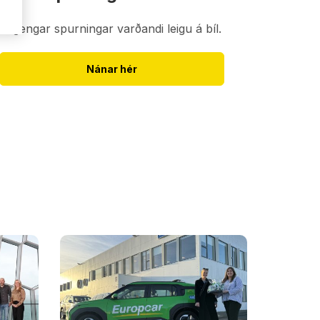
Algengar spurningar varðandi leigu á bíl.
Nánar hér