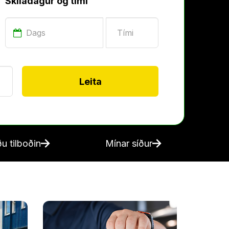
Skiladagur og tími
Sagan
rktaka
Starfsfólk
u tilboðin
Mínar síður