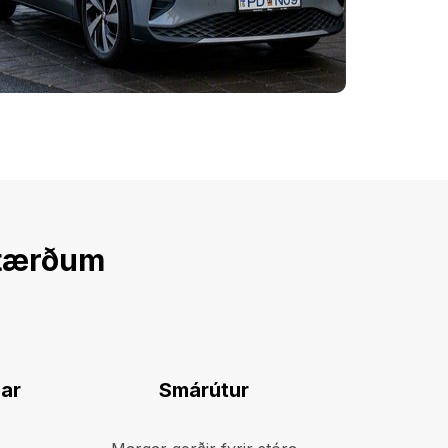
stærðum
Lesa
par
Smárútur
meira