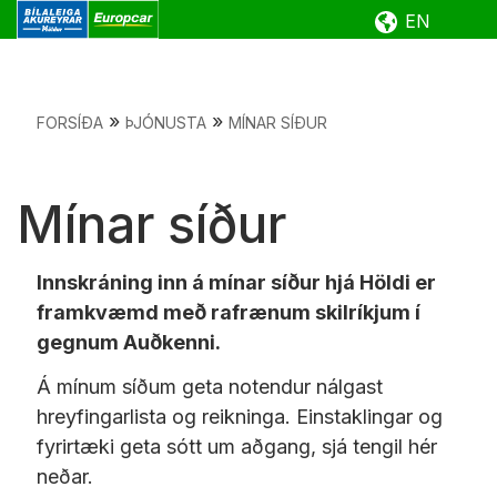
EN
Fara
»
»
FORSÍÐA
ÞJÓNUSTA
MÍNAR SÍÐUR
í
efni
Mínar síður
Innskráning inn á mínar síður hjá Höldi er
framkvæmd með rafrænum skilríkjum í
gegnum Auðkenni.
Á mínum síðum geta notendur nálgast
hreyfingarlista og reikninga. Einstaklingar og
fyrirtæki geta sótt um aðgang, sjá tengil hér
neðar.