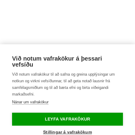
Við notum vafrakökur á þessari
vefsíðu
Við notum vafrakökur til að safna og greina upplýsingar um
notkun og virkni vefsíðunnar, til að geta notað lausnir frá
samfélagsmiðlum og til að bæta efni og birta viðeigandi
markaðsefni.
Nánar um vafrakökur
Bílaleiga Akureyrar
LEYFA VAFRAKÖKUR
Tryggvabraut 12
Stillingar á vafrakökum
IS-600, Akureyri