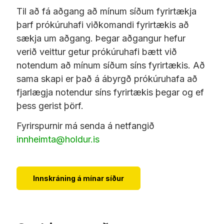
Til að fá aðgang að mínum síðum fyrirtækja
þarf prókúruhafi viðkomandi fyrirtækis að
sækja um aðgang. Þegar aðgangur hefur
verið veittur getur prókúruhafi bætt við
notendum að mínum síðum síns fyrirtækis. Að
sama skapi er það á ábyrgð prókúruhafa að
fjarlægja notendur síns fyrirtækis þegar og ef
þess gerist þörf.
Fyrirspurnir má senda á netfangið
innheimta@holdur.is
Innskráning á mínar síður