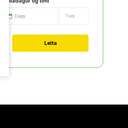
Skiladagur og tími
Sagan
rktaka
Starfsfólk