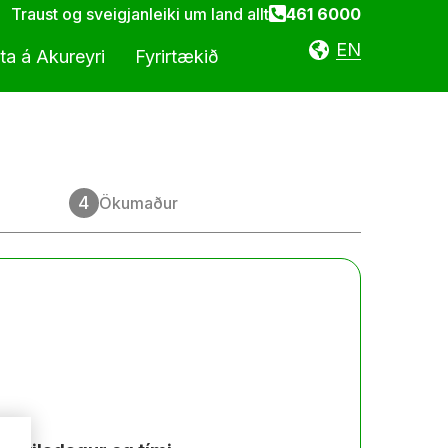
Traust og sveigjanleiki um land allt
461 6000
EN
ta á Akureyri
Fyrirtækið
a
Samfélagsleg ábyrgð
nunartímar
rkstæði
Stefnur og skjöl
4
Ökumaður
averkstæði
Ábending eða hrós
Kvörtun
Atvinna
Fréttaveita
Um okkur