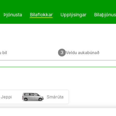
Þjónusta
Bílaflokkar
Upplýsingar
Bílaþjónus
Bóka bílaleigubíl
Hafðu samband
Bílasal
Flýtibókun fyrirtækja
Afgreiðslustaðir og op
Bílave
3
 bíl
Veldu aukabúnað
Rammasamningur Ríkiskaupa
Tryggingar
Dekkj
Langtímaleiga
Tjónþolar
Sendibílaleiga
Samstarf við Kolvið
Jeppi
Smárúta
100 & 200 km tilboð
Leiguskilmálar
Mánaðarleiga
Spurt og svarað