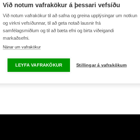
Afhendingardagur og tími
Við notum vafrakökur á þessari vefsíðu
Bílaleigubílar erlendis
Afbókunarskilmálar
Við notum vafrakökur til að safna og greina upplýsingar um notkun
Mínar síður
Leiðbeiningar fyrir ve
og virkni vefsíðunnar, til að geta notað lausnir frá
samfélagsmiðlum og til að bæta efni og birta viðeigandi
Fyrirtækjasamningur
markaðsefni.
Nánar um vafrakökur
sland
Umsókn um viðskipti
LEYFA VAFRAKÖKUR
Stillingar á vafrakökum
Ferðaseljendur