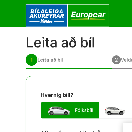
Fara
í
efni
Leita að bíl
1
2
Leita að bíl
Veldu
Hvernig bíll?
Fólksbíll